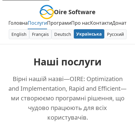
Oire Software
Головна
Послуги
Програми
Про нас
Контакти
Донат
Українська
English
Français
Deutsch
Русский
Наші послуги
Вірні нашій назві—OIRE: Optimization
and Implementation, Rapid and Efficient—
ми створюємо програмні рішення, що
чудово працюють для всіх
користувачів.